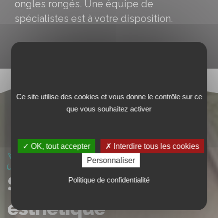
ongles rongés. Une équipe de
spécialistes est à votre disposition.
Ce site utilise des cookies et vous donne le contrôle sur ce
que vous souhaitez activer
✓ OK, tout accepter
✗ Interdire tous les cookies
Nos services
Personnaliser
SPA, Beauté et
Politique de confidentialité
esthétique