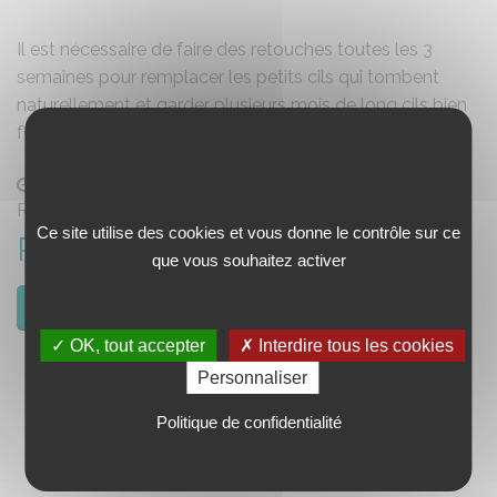
Il est nécessaire de faire des retouches toutes les 3
semaines pour remplacer les petits cils qui tombent
naturellement et garder plusieurs mois de long cils bien
fournis.
1h30
Référence : ECVR
Ce site utilise des cookies et vous donne le contrôle sur ce
Prix : 149,00 €
que vous souhaitez activer
PRENDRE RDV
✓ OK, tout accepter
✗ Interdire tous les cookies
Personnaliser
Politique de confidentialité