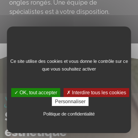
ongles rongés. Une équipe de
spécialistes est à votre disposition.
Ce site utilise des cookies et vous donne le contrôle sur ce
que vous souhaitez activer
✓ OK, tout accepter
✗ Interdire tous les cookies
Nos services
Personnaliser
SPA, Beauté et
Politique de confidentialité
esthétique